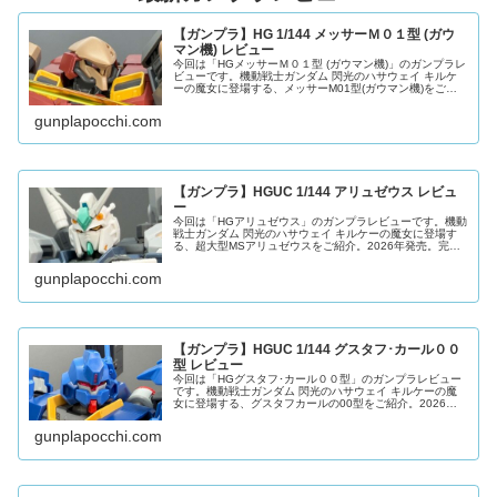
【ガンプラ】HG 1/144 メッサーＭ０１型 (ガウ
マン機) レビュー
今回は「HGメッサーＭ０１型 (ガウマン機)」のガンプラレ
ビューです。機動戦士ガンダム 閃光のハサウェイ キルケ
ーの魔女に登場する、メッサーM01型(ガウマン機)をご紹
介。2026年発売。新規造形で再現されていて、ガウマン搭
乗機再現用の左肩
gunplapocchi.com
【ガンプラ】HGUC 1/144 アリュゼウス レビュ
ー
今回は「HGアリュゼウス」のガンプラレビューです。機動
戦士ガンダム 閃光のハサウェイ キルケーの魔女に登場す
る、超大型MSアリュゼウスをご紹介。2026年発売。完全
新規造形で再現されているのが特徴で、「サイズ」「色分
け」「可動」「ギミック」
gunplapocchi.com
【ガンプラ】HGUC 1/144 グスタフ･カール００
型 レビュー
今回は「HGグスタフ･カール００型」のガンプラレビュー
です。機動戦士ガンダム 閃光のハサウェイ キルケーの魔
女に登場する、グスタフカールの00型をご紹介。2026年
発売。最新のギミック・可動域が搭載されていて、脚部側
面の装甲が展開します。す
gunplapocchi.com