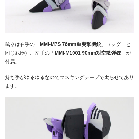
武器は右手の「
MMI-M7S 76mm重突撃機銃
」（シグーと
同じ武器）、左手の「
MMI-M1001 90mm対空散弾銃
」が
付属。
持ち手がゆるゆるなのでマスキングテープで太らせてあり
ます。