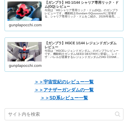
【ガンプラ】HG 1/144 シャリア専用リック・ド
ム(GQ) レビュー
今回は「HGシャリア専用リック・ドム(GQ)」のガンプラ
レビューです。機動戦士Gundam GQuuuuuuXに登場す
る、シャリア専用リック・ドムをご紹介。2026年発売。ブ
ルーを基調としたシャリア・ブル専用のカラーリングで再
現されていて、
gunplapocchi.com
【ガンプラ】HGCE 1/144 レジェンドガンダム
レビュー
今回は「HGCEレジェンドガンダム」のガンプラレビュー
です。機動戦士ガンダムSEED DESTINYに登場し、レイ・
ザ・バレルが搭乗するレジェンドガンダムのHG COSMIC
ERA版をご紹介。2026年発売。アクションポーズ再現に特
化した
gunplapocchi.com
＞＞宇宙世紀のレビュー一覧
＞＞アナザーガンダムの一覧
＞＞SD系レビュー一覧