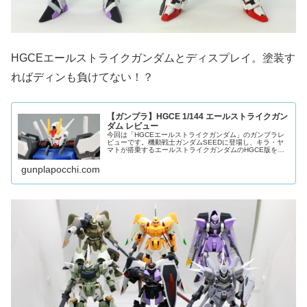
HGCEエールストライクガンダムとディスプレイ。塗装す
ればディンも負けてない！？
【ガンプラ】HGCE 1/144 エールストライクガン
ダム レビュー
今回は「HGCEエールストライクガンダム」のガンプラレ
ビューです。機動戦士ガンダムSEEDに登場し、キラ・ヤ
マトが搭乗するエールストライクガンダムのHGCE版をご
紹介。2014年発売。HGBFビルドストライクガンダム系の
ランナーを流用し、最
gunplapocchi.com