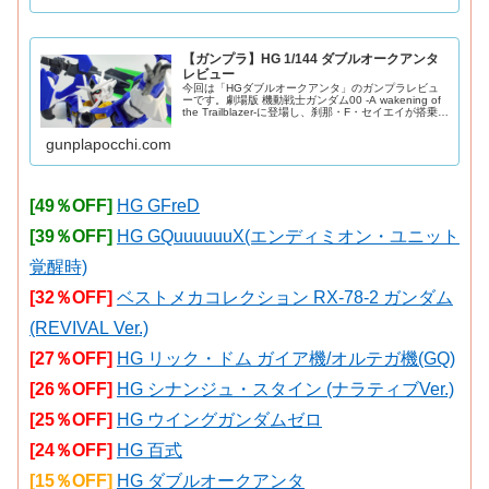
【ガンプラ】HG 1/144 ダブルオークアンタ
レビュー
今回は「HGダブルオークアンタ」のガンプラレビュ
ーです。劇場版 機動戦士ガンダム00 -A wakening of
the Trailblazer-に登場し、刹那・F・セイエイが搭乗し
たダブルオークアンタのHG版をご紹介。2010年発
売。G
gunplapocchi.com
[49％OFF]
HG GFreD
[39％OFF]
HG GQuuuuuuX(エンディミオン・ユニット
覚醒時)
[32％OFF]
ベストメカコレクション RX-78-2 ガンダム
(REVIVAL Ver.)
[27％OFF]
HG リック・ドム ガイア機/オルテガ機(GQ)
[26％OFF]
HG シナンジュ・スタイン (ナラティブVer.)
[25％OFF]
HG ウイングガンダムゼロ
[24％OFF]
HG 百式
[15％OFF]
HG ダブルオークアンタ