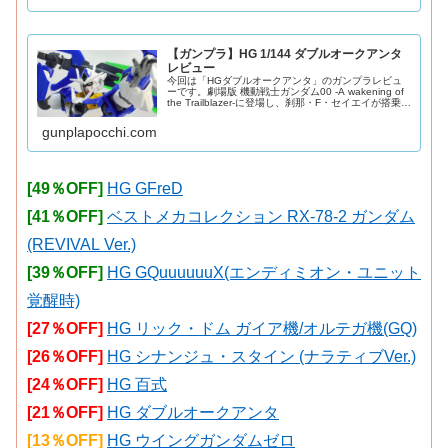
【ガンプラ】HG 1/144 ダブルオークアンタ
レビュー
今回は「HGダブルオークアンタ」のガンプラレビュ
ーです。劇場版 機動戦士ガンダム00 -A wakening of
the Trailblazer-に登場し、刹那・F・セイエイが搭乗し
たダブルオークアンタのHG版をご紹介。2010年発
売。G
gunplapocchi.com
[49％OFF]
HG GFreD
[41％OFF]
ベストメカコレクション RX-78-2 ガンダム
(REVIVAL Ver.)
[39％OFF]
HG GQuuuuuuX(エンディミオン・ユニット
覚醒時)
[27％OFF]
HG リック・ドム ガイア機/オルテガ機(GQ)
[26％OFF]
HG シナンジュ・スタイン (ナラティブVer.)
[24％OFF]
HG 百式
[21％OFF]
HG ダブルオークアンタ
[13％OFF]
HG ウイングガンダムゼロ