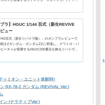
)をご紹介。2018年10月発売。バズーカやグレネ
ラ】HGUC 1/144 百式（新生REVIVE
ビュー
「HG百式（新生リバイヴ版）」のガンプラレビューで
戦士Zガンダム・ガンダムZZに登場し、クワトロ・バ
ビーチャが搭乗するHGUC200番目を飾るリバイヴ版
紹介。2016年発売。金色はメタリック調の成形色に
お
(エンディミオン・ユニット覚醒時)
-78-2 ガンダム (REVIVAL Ver.)
ム
ン (ナラティブVer.)