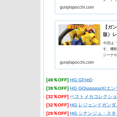
Ver.
gunplapocchi.com
【ガンプ
版）レ
今回は
す。機動
ジーナや
百式をご
gunplapocchi.com
なって
[49％OFF]
HG GFreD
[39％OFF]
HG GQuuuuuuX
[32％OFF]
ベストメカコレクション RX
[32％OFF]
HG レジェンドガンダ
[29％OFF]
HG シナンジュ・スタイ