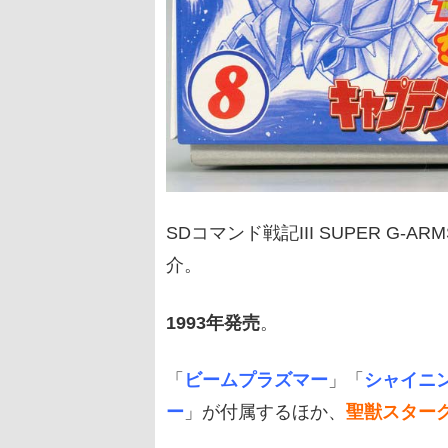
SDコマンド戦記III SUPER G-
介。
1993年発売
。
「
ビームプラズマー
」「
シャイニ
ー
」が付属するほか、
聖獣スター