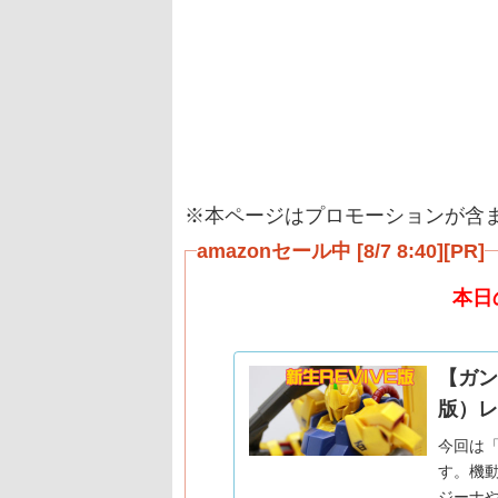
※本ページはプロモーションが含
amazonセール中 [8/7 8:40][PR]
本日
【ガンプ
版）レ
今回は
す。機動
ジーナや