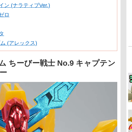
ン (ナラティブVer.)
ゼロ
タ
ンダム (アレックス)
 ちーびー戦士 No.9 キャプテン
ュー