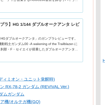
紹介。2016年発売。金色はメタリック調の成形色に
お
プラ】HG 1/144 ダブルオークアンタ レビ
「HGダブルオークアンタ」のガンプラレビューです。
戦士ガンダム00 -A wakening of the Trailblazer-に
、刹那・F・セイエイが搭乗したダブルオークアンタの
ご紹介。2010年発売。G
(エンディミオン・ユニット覚醒時)
-78-2 ガンダム (REVIVAL Ver.)
ーダムガンダム
ア機/オルテガ機(GQ)