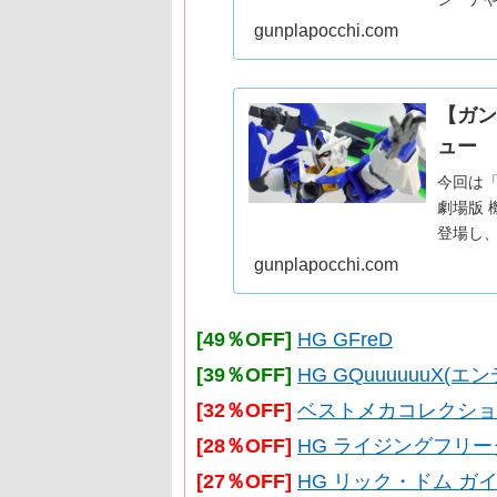
百式をご
gunplapocchi.com
なって
【ガン
ュー
今回は
劇場版 機動
登場し
HG版を
gunplapocchi.com
[49％OFF]
HG GFreD
[39％OFF]
HG GQuuuuuuX
[32％OFF]
ベストメカコレクション RX
[28％OFF]
HG ライジングフリ
[27％OFF]
HG リック・ドム ガイ