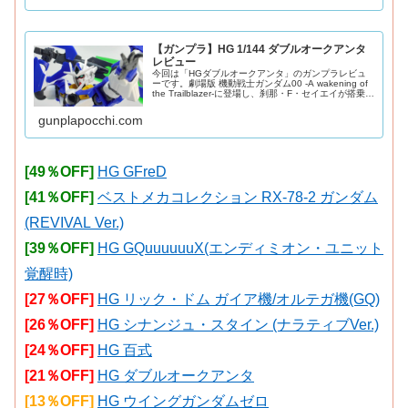
【ガンプラ】HG 1/144 ダブルオークアンタ
レビュー
今回は「HGダブルオークアンタ」のガンプラレビュ
ーです。劇場版 機動戦士ガンダム00 -A wakening of
the Trailblazer-に登場し、刹那・F・セイエイが搭乗し
たダブルオークアンタのHG版をご紹介。2010年発
売。G
gunplapocchi.com
[49％OFF]
HG GFreD
[41％OFF]
ベストメカコレクション RX-78-2 ガンダム
(REVIVAL Ver.)
[39％OFF]
HG GQuuuuuuX(エンディミオン・ユニット
覚醒時)
[27％OFF]
HG リック・ドム ガイア機/オルテガ機(GQ)
[26％OFF]
HG シナンジュ・スタイン (ナラティブVer.)
[24％OFF]
HG 百式
[21％OFF]
HG ダブルオークアンタ
[13％OFF]
HG ウイングガンダムゼロ