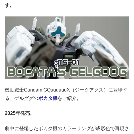
す。
機動戦士Gundam GQuuuuuuX（ジークアクス）に登場す
る、ゲルググの
ボカタ機
をご紹介。
2025年発売
。
劇中に登場したボカタ機のカラーリングが成形色で再現さ