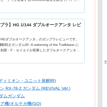
紹介。2016年発売。金色はメタリック調の成形色に
お
プラ】HG 1/144 ダブルオークアンタ レビ
「HGダブルオークアンタ」のガンプラレビューです。
戦士ガンダム00 -A wakening of the Trailblazer-に
、刹那・F・セイエイが搭乗したダブルオークアンタの
ご紹介。2010年発売。G
(エンディミオン・ユニット覚醒時)
-78-2 ガンダム (REVIVAL Ver.)
ーダムガンダム
ア機/オルテガ機(GQ)