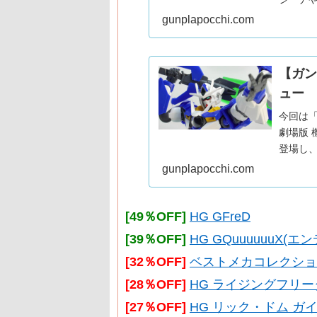
百式をご
gunplapocchi.com
なって
【ガン
ュー
今回は
劇場版 機動
登場し
HG版を
gunplapocchi.com
[49％OFF]
HG GFreD
[39％OFF]
HG GQuuuuuuX
[32％OFF]
ベストメカコレクション RX
[28％OFF]
HG ライジングフリ
[27％OFF]
HG リック・ドム ガイ