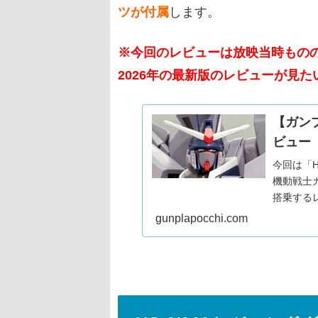
ツが付属
します。
※今回のレビューは放映当時ものの「
2026年の最新版のレビューが見た
【ガンプ
ビュー
今回は「
機動戦士ガ
搭乗するレ
2026
gunplapocchi.com