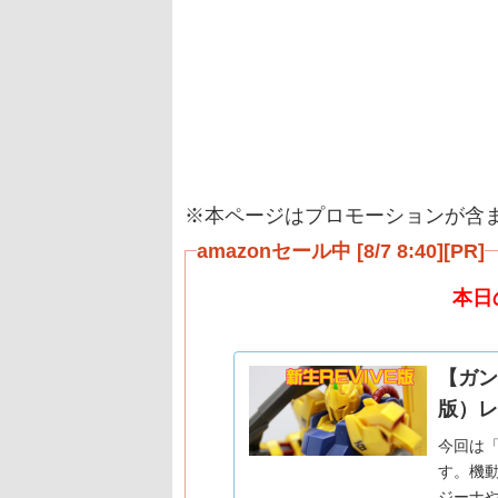
※本ページはプロモーションが含
amazonセール中 [8/7 8:40][PR]
本日
【ガンプ
版）レ
今回は
す。機動
ジーナや