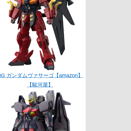
HG ガンダムヴァサーゴ【amazon】
【駿河屋】