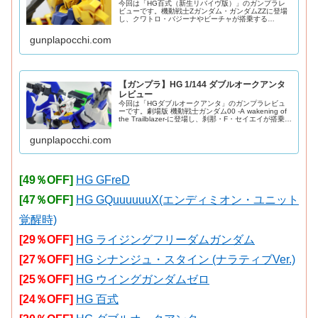
今回は「HG百式（新生リバイヴ版）」のガンプラレ
ビューです。機動戦士Zガンダム・ガンダムZZに登場
し、クワトロ・バジーナやビーチャが搭乗する
HGUC200番目を飾るリバイヴ版百式をご紹介。2016
年発売。金色はメタリック調の成形色になってお
gunplapocchi.com
【ガンプラ】HG 1/144 ダブルオークアンタ
レビュー
今回は「HGダブルオークアンタ」のガンプラレビュ
ーです。劇場版 機動戦士ガンダム00 -A wakening of
the Trailblazer-に登場し、刹那・F・セイエイが搭乗し
たダブルオークアンタのHG版をご紹介。2010年発
売。G
gunplapocchi.com
[49％OFF]
HG GFreD
[47％OFF]
HG GQuuuuuuX(エンディミオン・ユニット
覚醒時)
[29％OFF]
HG ライジングフリーダムガンダム
[27％OFF]
HG シナンジュ・スタイン (ナラティブVer.)
[25％OFF]
HG ウイングガンダムゼロ
[24％OFF]
HG 百式