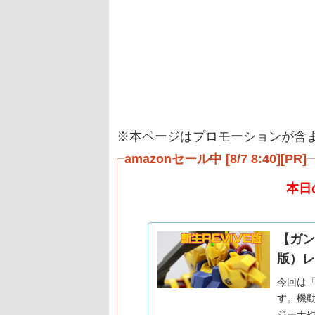
※本ページはプロモーションが含
amazonセール中 [8/7 8:40][PR]
本日
【ガンプ
版）レ
今回は
す。機動
ジーナや