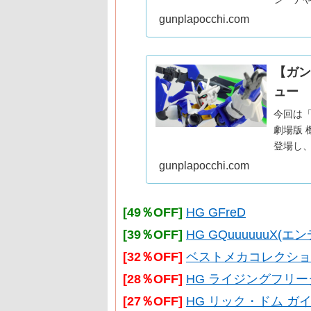
百式をご
gunplapocchi.com
なって
【ガン
ュー
今回は
劇場版 機動
登場し
HG版を
gunplapocchi.com
[49％OFF]
HG GFreD
[39％OFF]
HG GQuuuuuuX
[32％OFF]
ベストメカコレクション RX
[28％OFF]
HG ライジングフリ
[27％OFF]
HG リック・ドム ガイ