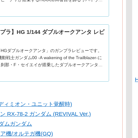
紹介。2016年発売。金色はメタリック調の成形色に
お
プラ】HG 1/144 ダブルオークアンタ レビ
「HGダブルオークアンタ」のガンプラレビューです。
戦士ガンダム00 -A wakening of the Trailblazer-に
、刹那・F・セイエイが搭乗したダブルオークアンタの
ご紹介。2010年発売。G
(エンディミオン・ユニット覚醒時)
-78-2 ガンダム (REVIVAL Ver.)
ーダムガンダム
ア機/オルテガ機(GQ)