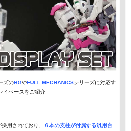
ーズの
HG
や
FULL MECHANICS
シリーズに対応す
レイベースをご紹介。
が採用されており、
６本の支柱が付属する汎用台