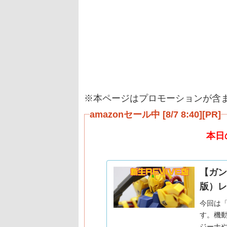
※本ページはプロモーションが含
amazonセール中 [8/7 8:40][PR]
本日
【ガンプ
版）レ
今回は
す。機動
ジーナや