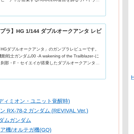
紹介。2016年発売。金色はメタリック調の成形色に
お
プラ】HG 1/144 ダブルオークアンタ レビ
「HGダブルオークアンタ」のガンプラレビューです。
戦士ガンダム00 -A wakening of the Trailblazer-に
、刹那・F・セイエイが搭乗したダブルオークアンタの
ご紹介。2010年発売。G
(エンディミオン・ユニット覚醒時)
-78-2 ガンダム (REVIVAL Ver.)
ーダムガンダム
ア機/オルテガ機(GQ)