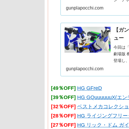
百式をご
gunplapocchi.com
なって
【ガン
ュー
今回は
劇場版 機動
登場し
HG版を
gunplapocchi.com
[49％OFF]
HG GFreD
[39％OFF]
HG GQuuuuuuX
[32％OFF]
ベストメカコレクション RX
[28％OFF]
HG ライジングフリ
[27％OFF]
HG リック・ドム ガイ