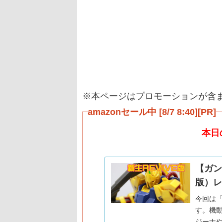
※本ページはプロモーションが含
amazonセール中 [8/7 8:40][PR]
本日
【ガンプ
版）レ
今回は
す。機動
ジーナや