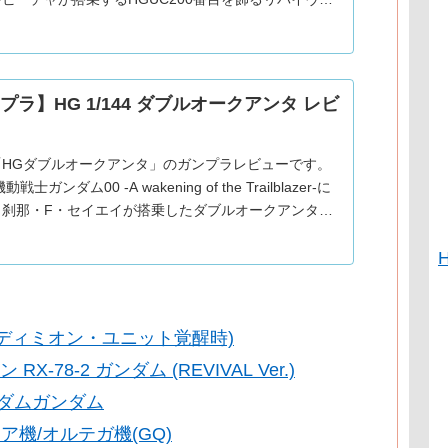
紹介。2016年発売。金色はメタリック調の成形色に
お
プラ】HG 1/144 ダブルオークアンタ レビ
「HGダブルオークアンタ」のガンプラレビューです。
戦士ガンダム00 -A wakening of the Trailblazer-に
、刹那・F・セイエイが搭乗したダブルオークアンタの
ご紹介。2010年発売。G
(エンディミオン・ユニット覚醒時)
-78-2 ガンダム (REVIVAL Ver.)
ーダムガンダム
ア機/オルテガ機(GQ)