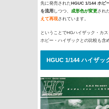
先に発売された
HGUC 1/144 
を流用
しつつ、
成形色が変更
され
えて再現
されています。
ということでHGハイザック・カスタム
ホビー・ハイザックとの比較も含
HGUC 1/144 ハイザッ