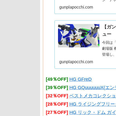
百式をご
gunplapocchi.com
なって
【ガン
ュー
今回は
劇場版 機動
登場し
HG版を
gunplapocchi.com
[49％OFF]
HG GFreD
[39％OFF]
HG GQuuuuuuX
[32％OFF]
ベストメカコレクション RX
[28％OFF]
HG ライジングフリ
[27％OFF]
HG リック・ドム ガイ