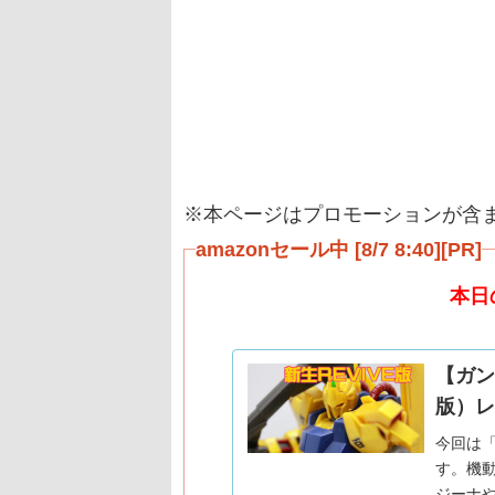
※本ページはプロモーションが含
amazonセール中 [8/7 8:40][PR]
本日
【ガンプ
版）レ
今回は
す。機動
ジーナや