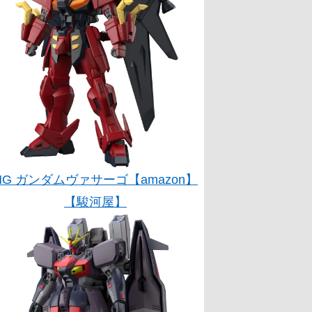
HG ガンダムヴァサーゴ【amazon】
【駿河屋】