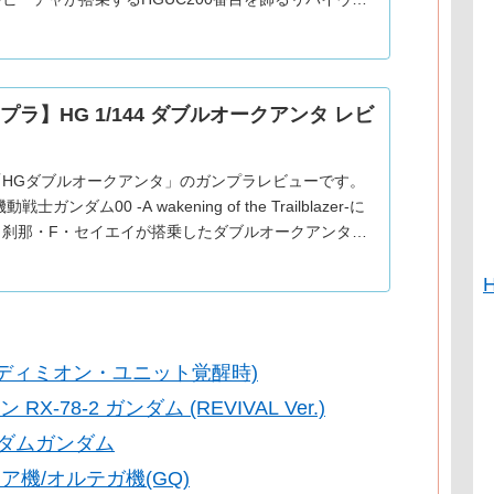
紹介。2016年発売。金色はメタリック調の成形色に
お
プラ】HG 1/144 ダブルオークアンタ レビ
「HGダブルオークアンタ」のガンプラレビューです。
戦士ガンダム00 -A wakening of the Trailblazer-に
、刹那・F・セイエイが搭乗したダブルオークアンタの
ご紹介。2010年発売。G
(エンディミオン・ユニット覚醒時)
-78-2 ガンダム (REVIVAL Ver.)
ーダムガンダム
ア機/オルテガ機(GQ)