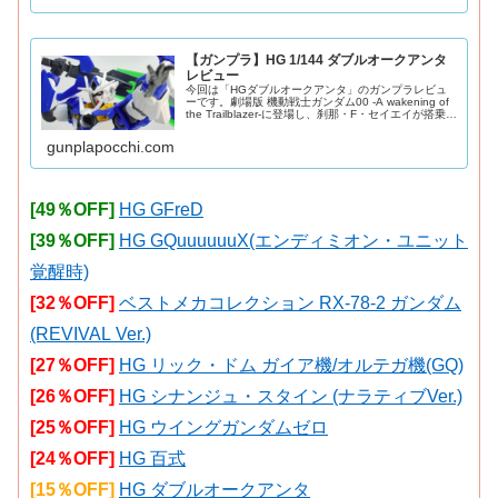
【ガンプラ】HG 1/144 ダブルオークアンタ
レビュー
今回は「HGダブルオークアンタ」のガンプラレビュ
ーです。劇場版 機動戦士ガンダム00 -A wakening of
the Trailblazer-に登場し、刹那・F・セイエイが搭乗し
たダブルオークアンタのHG版をご紹介。2010年発
売。G
gunplapocchi.com
[49％OFF]
HG GFreD
[39％OFF]
HG GQuuuuuuX(エンディミオン・ユニット
覚醒時)
[32％OFF]
ベストメカコレクション RX-78-2 ガンダム
(REVIVAL Ver.)
[27％OFF]
HG リック・ドム ガイア機/オルテガ機(GQ)
[26％OFF]
HG シナンジュ・スタイン (ナラティブVer.)
[25％OFF]
HG ウイングガンダムゼロ
[24％OFF]
HG 百式
[15％OFF]
HG ダブルオークアンタ