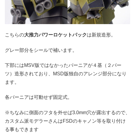
こちらの
大推力パワーロケットパック
は新規造形。
グレー部分をシールで補います。
下部にはMSV版ではなかったバーニアが４基（２パー
ツ）造形されており、MSD版独自のアレンジ部分になり
ます。
各バーニアは可動せず固定式。
※ちなみに側面のフタを外せば3.0mm穴が露出するので、
カスタム派モデラーさんはFSDのキャノン等を取り付け
る事もできます