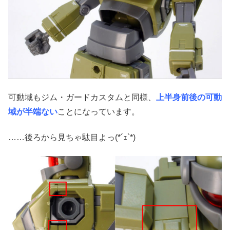
可動域もジム・ガードカスタムと同様、
上半身前後の可動
域が半端ない
ことになっています。
……後ろから見ちゃ駄目よっ(*´ｪ`*)