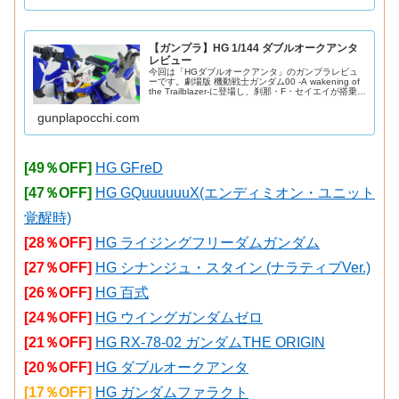
【ガンプラ】HG 1/144 ダブルオークアンタ
レビュー
今回は「HGダブルオークアンタ」のガンプラレビュ
ーです。劇場版 機動戦士ガンダム00 -A wakening of
the Trailblazer-に登場し、刹那・F・セイエイが搭乗し
たダブルオークアンタのHG版をご紹介。2010年発
売。G
gunplapocchi.com
[49％OFF]
HG GFreD
[47％OFF]
HG GQuuuuuuX(エンディミオン・ユニット
覚醒時)
[28％OFF]
HG ライジングフリーダムガンダム
[27％OFF]
HG シナンジュ・スタイン (ナラティブVer.)
[26％OFF]
HG 百式
[24％OFF]
HG ウイングガンダムゼロ
[21％OFF]
HG RX-78-02 ガンダムTHE ORIGIN
[20％OFF]
HG ダブルオークアンタ
[17％OFF]
HG ガンダムファラクト