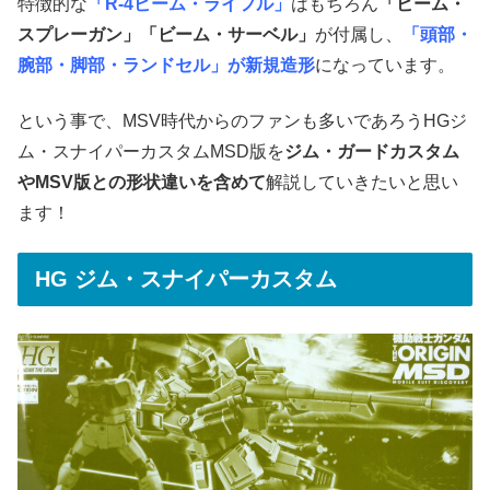
特徴的な
「R-4ビーム・ライフル」
はもちろん
「ビーム・
スプレーガン」「ビーム・サーベル」
が付属し、
「頭部・
腕部・脚部・ランドセル」が新規造形
になっています。
という事で、MSV時代からのファンも多いであろうHGジ
ム・スナイパーカスタムMSD版を
ジム・ガードカスタム
やMSV版との形状違いを含めて
解説していきたいと思い
ます！
HG ジム・スナイパーカスタム